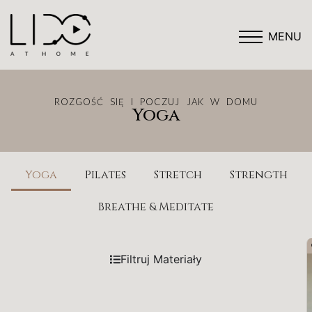
MENU
ROZGOŚĆ SIĘ I POCZUJ JAK W DOMU
Yoga
Yoga
Pilates
Stretch
Strength
Breathe & Meditate
Filtruj Materiały