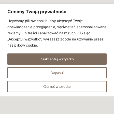
Cenimy Twoją prywatność
GŁÓWNA
Używamy plików cookie, aby ulepszyć Twoje
Materiały
doświadczenie przeglądania, wyświetlać spersonalizowane
Dlaczego Warto
reklamy lub treści i analizować nasz ruch. Klikając
„Akceptuj wszystko”, wyrażasz zgodę na używanie przez
FAQ
nas plików cookie.
Wyjazdy
Zaakceptuj wszystko
Yoga
Pilates
Dopasuj
Stretch
Odrzuć wszystko
Strength
Breath & Meditate
Twoje Konto