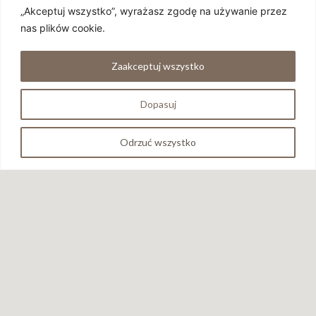
„Akceptuj wszystko”, wyrażasz zgodę na używanie przez
nas plików cookie.
Zaakceptuj wszystko
Dopasuj
Wszystkie zawarte na stronie materiały są własnością LIDO AT
HOME Prosimy nie wykorzystywać ich bez uprzedniej zgody
Odrzuć wszystko
pisemnej.
GŁÓWNA
Materiały
Dlaczego Warto
FAQ
Wyjazdy