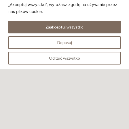
„Akceptuj wszystko”, wyrażasz zgodę na używanie przez
nas plików cookie.
Zaakceptuj wszystko
Dopasuj
Wszystkie zawarte na stronie materiały są własnością LIDO AT
HOME Prosimy nie wykorzystywać ich bez uprzedniej zgody
Odrzuć wszystko
pisemnej.
GŁÓWNA
Materiały
Dlaczego Warto
FAQ
Wyjazdy